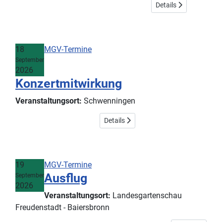
Details
18
MGV-Termine
September
2026
Konzertmitwirkung
Veranstaltungsort:
Schwenningen
Details
19
MGV-Termine
Ausflug
September
2026
Veranstaltungsort:
Landesgartenschau
Freudenstadt - Baiersbronn