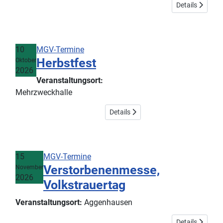
Details
10
MGV-Termine
Herbstfest
Oktober
2026
Veranstaltungsort:
Mehrzweckhalle
Details
15
MGV-Termine
Verstorbenenmesse,
November
2026
Volkstrauertag
Veranstaltungsort:
Aggenhausen
Details